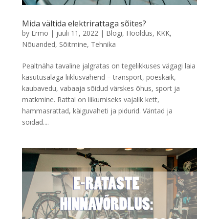
Mida vältida elektrirattaga sõites?
by
Ermo
|
juuli 11, 2022
|
Blogi
,
Hooldus
,
KKK
,
Nõuanded
,
Sõitmine
,
Tehnika
Pealtnäha tavaline jalgratas on tegelikkuses vägagi laia
kasutusalaga liiklusvahend – transport, poeskäik,
kaubavedu, vabaaja sõidud värskes õhus, sport ja
matkmine. Rattal on liikumiseks vajalik kett,
hammasrattad, käiguvaheti ja pidurid. Väntad ja
sõidad....