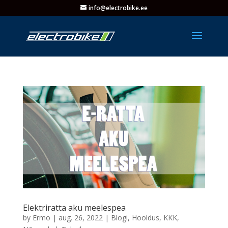
info@electrobike.ee
Elektriratta aku meelespea
by
Ermo
|
aug. 26, 2022
|
Blogi
,
Hooldus
,
KKK
,