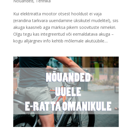
Nõuanded
,
Tehnika
Kui elektriratta mootor otsest hooldust ei vaja
(erandina tarkvara uuendamine üksikutel mudelitel), siis
akuga kaasneb aga märksa pikem soovituste nimekiri.
Olgu tegu kas integreeritud või eemaldatava akuga –
kogu alljärgnev info kehtib mõlemale akutüübile....