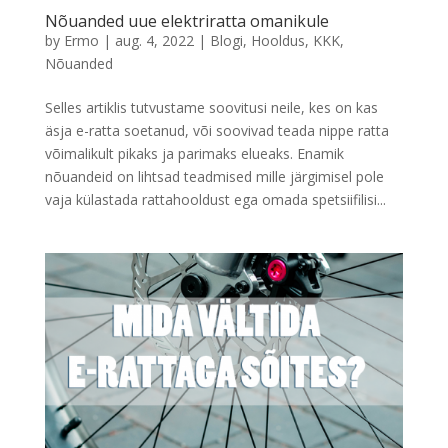
Nõuanded uue elektriratta omanikule
by
Ermo
|
aug. 4, 2022
|
Blogi
,
Hooldus
,
KKK
,
Nõuanded
Selles artiklis tutvustame soovitusi neile, kes on kas
äsja e-ratta soetanud, või soovivad teada nippe ratta
võimalikult pikaks ja parimaks elueaks. Enamik
nõuandeid on lihtsad teadmised mille järgimisel pole
vaja külastada rattahooldust ega omada spetsiifilisi...