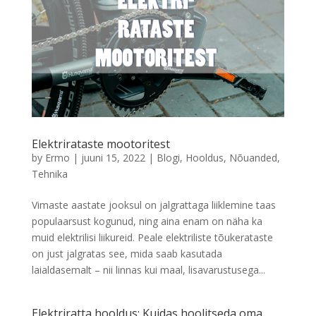
Elektrirataste mootoritest
by
Ermo
|
juuni 15, 2022
|
Blogi
,
Hooldus
,
Nõuanded
,
Tehnika
Vimaste aastate jooksul on jalgrattaga liiklemine taas
populaarsust kogunud, ning aina enam on näha ka
muid elektrilisi liikureid. Peale elektriliste tõukerataste
on just jalgratas see, mida saab kasutada
laialdasemalt – nii linnas kui maal, lisavarustusega...
Elektriratta hooldus: Kuidas hoolitseda oma