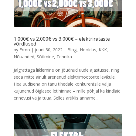
1,000€ vs 2,000€ vs 3,000€ – elektrirataste
võrdlused
by
Ermo
|
juuni 30, 2022
|
Blogi
,
Hooldus
,
KKK
,
Nõuanded
,
Sõitmine
,
Tehnika
Jalgrattaga liiklemine on jõudnud uude ajastusse, ning
seda mitte ainult arenenud elektrimootorite levikule.
Hea uudisena on tänu tihedale konkurentsile välja
kujunenud õiglased letihinnad – mille põhjal ka kindlaid
erinevusi välja tuua. Selles artiklis anname...