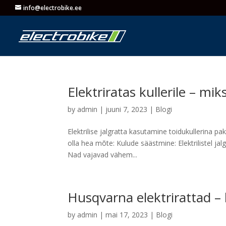
info@electrobike.ee
Elektriratas kullerile – mik
by
admin
|
juuni 7, 2023
|
Blogi
Elektrilise jalgratta kasutamine toidukullerina 
olla hea mõte: Kulude säästmine: Elektrilistel j
Nad vajavad vähem...
Husqvarna elektrirattad – 
by
admin
|
mai 17, 2023
|
Blogi