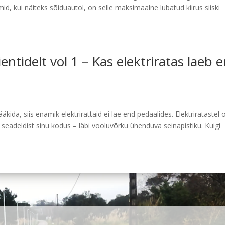
mid, kui näiteks sõiduautol, on selle maksimaalne lubatud kiirus siiski
ntidelt vol 1 – Kas elektriratas laeb 
äkida, siis enamik elektrirattaid ei lae end pedaalides. Elektriratastel 
 seadeldist sinu kodus – läbi vooluvõrku ühenduva seinapistiku. Kuigi