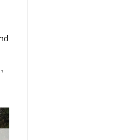
end
on