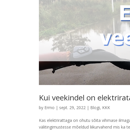
Kui veekindel on elektrirat
by
Ermo
|
sept. 29, 2022
|
Blogi
,
KKK
Kas elektrirattaga on ohutu sõita vihmase ilmaga
välitingimustesse mõeldud liikurvahend mis ka tea