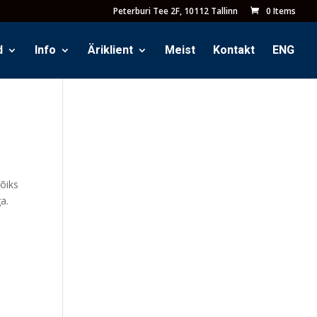
Peterburi Tee 2F, 10112 Tallinn
0 Items
d
Info
Äriklient
Meist
Kontakt
ENG
võiks
a.