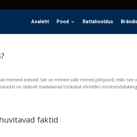
Avaleht
Pood
Rattahooldus
Brändi
s?
pakub mitmeid eeliseid. Siin on mõned sulle mõned põhjused, miks see 
algratastel on oluliselt madalamad töökulud võrreldes mootorsõidukiteg
huvitavad faktid