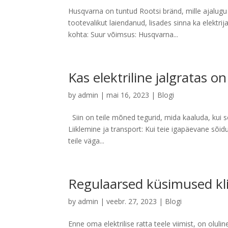
Husqvarna on tuntud Rootsi bränd, mille ajalug
tootevalikut laiendanud, lisades sinna ka elektrij
kohta: Suur võimsus: Husqvarna...
Kas elektriline jalgratas 
by
admin
|
mai 16, 2023
|
Blogi
Siin on teile mõned tegurid, mida kaaluda, kui soo
Liiklemine ja transport: Kui teie igapäevane sõiduk
teile väga...
Regulaarsed küsimused klien
by
admin
|
veebr. 27, 2023
|
Blogi
Enne oma elektrilise ratta teele viimist, on olulin