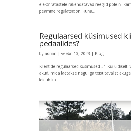
elektriratastele rakendatavad reeglid pole nii kar
peamine regulatsioon. Kuna...
Regulaarsed küsimused klie
pedaalides?
by
admin
|
veebr. 13, 2023
|
Blogi
Klientide regulaarsed küsimused #1 Kui üldiselt rä
akud, mida laetakse nagu iga teist tavalist akuga
leidub ka...