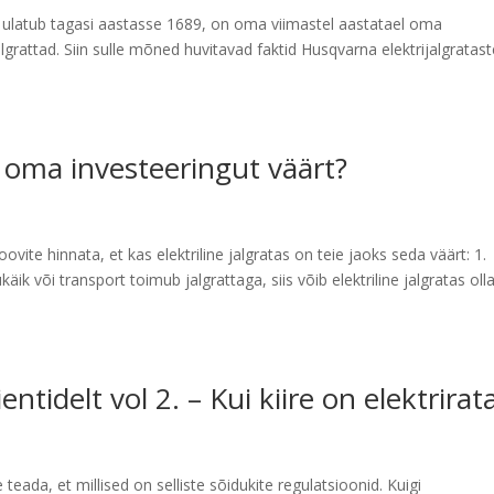
u ulatub tagasi aastasse 1689, on oma viimastel aastatael oma
algrattad. Siin sulle mõned huvitavad faktid Husqvarna elektrijalgratas
on oma investeeringut väärt?
vite hinnata, et kas elektriline jalgratas on teie jaoks seda väärt: 1.
äik või transport toimub jalgrattaga, siis võib elektriline jalgratas oll
tidelt vol 2. – Kui kiire on elektrirat
e teada, et millised on selliste sõidukite regulatsioonid. Kuigi