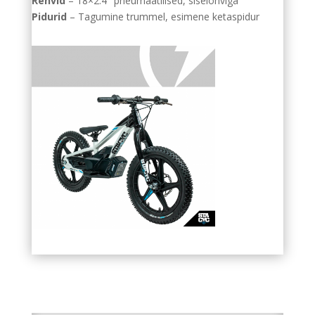
Rehvid
– 18×2.4″ pneumaatilised, siselohviga
Pidurid
– Tagumine trummel, esimene ketaspidur