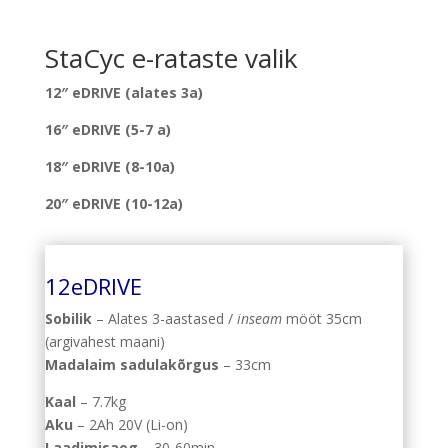
StaCyc e-rataste valik
12″ eDRIVE (alates 3a)
16″ eDRIVE (5-7 a)
18″ eDRIVE (8-10a)
20″ eDRIVE (10-12a)
12eDRIVE
Sobilik
– Alates 3-aastased /
inseam
mööt 35cm
(argivahest maani)
Madalaim sadulakõrgus
– 33cm
Kaal
– 7.7kg
Aku
– 2Ah 20V (Li-on)
Laadimisaeg
– 30-60min