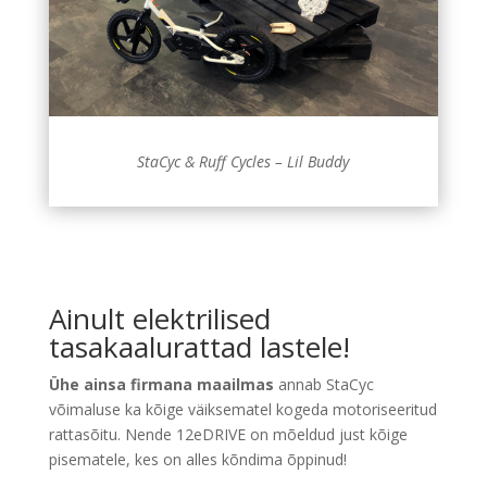
StaCyc & Ruff Cycles – Lil Buddy
Ainult elektrilised
tasakaalurattad lastele!
Ühe ainsa firmana maailmas
annab StaCyc
võimaluse ka kõige väiksematel kogeda motoriseeritud
rattasõitu. Nende 12eDRIVE on mõeldud just kõige
pisematele, kes on alles kõndima õppinud!