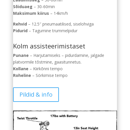
Sõiduaeg
– 30-60min
Maksimum kiirus
– 14km/h
Rehvid
– 12.5″ pneumaatilised, siselohviga
Pidurid
– Tagumine trummelpidur
Kolm assisteerimistaset
Punane
– Harjutamiseks – pidurdamine, jalgade
platvormile tõstmine, gaasitunnetus.
Kollane
– Kiirkõnni tempo
Roheline
– Sörkimise tempo
Pildid & info