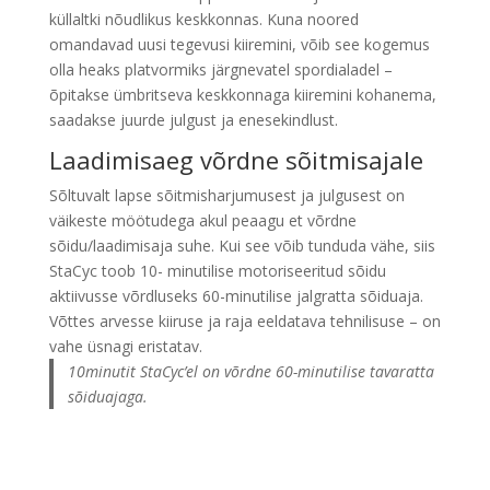
küllaltki nõudlikus keskkonnas. Kuna noored
omandavad uusi tegevusi kiiremini, võib see kogemus
olla heaks platvormiks järgnevatel spordialadel –
õpitakse ümbritseva keskkonnaga kiiremini kohanema,
saadakse juurde julgust ja enesekindlust.
Laadimisaeg võrdne sõitmisajale
Sõltuvalt lapse sõitmisharjumusest ja julgusest on
väikeste möötudega akul peaagu et võrdne
sõidu/laadimisaja suhe. Kui see võib tunduda vähe, siis
StaCyc toob 10- minutilise motoriseeritud sõidu
aktiivusse võrdluseks 60-minutilise jalgratta sõiduaja.
Võttes arvesse kiiruse ja raja eeldatava tehnilisuse – on
vahe üsnagi eristatav.
10minutit StaCyc’el on võrdne 60-minutilise tavaratta
sõiduajaga.