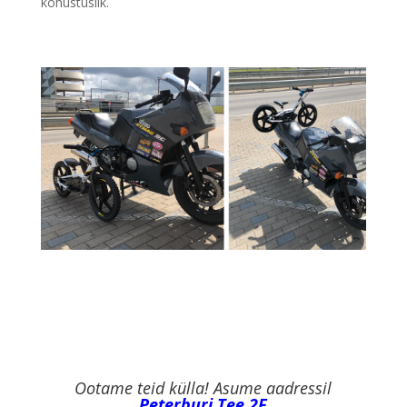
kohustuslik.
Ootame teid külla! Asume aadressil
Peterburi Tee 2F