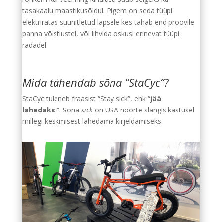
tasakaalu maastikusõidul. Pigem on seda tüüpi
elektriratas suunitletud lapsele kes tahab end proovile
panna võistlustel, või lihvida oskusi erinevat tüüpi
radadel.
Mida tähendab sõna “StaCyc”?
StaCyc tuleneb fraasist “Stay sick”, ehk “
jää
lahedaks!
”. Sõna
sick
on USA noorte slängis kastusel
millegi keskmisest lahedama kirjeldamiseks.