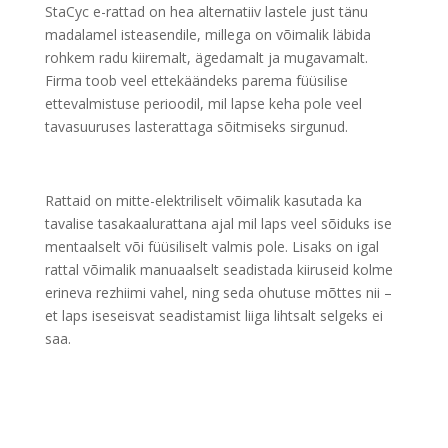
StaCyc e-rattad on hea alternatiiv lastele just tänu
madalamel isteasendile, millega on võimalik läbida
rohkem radu kiiremalt, ägedamalt ja mugavamalt.
Firma toob veel ettekäändeks parema füüsilise
ettevalmistuse perioodil, mil lapse keha pole veel
tavasuuruses lasterattaga sõitmiseks sirgunud.
Rattaid on mitte-elektriliselt võimalik kasutada ka
tavalise tasakaalurattana ajal mil laps veel sõiduks ise
mentaalselt või füüsiliselt valmis pole. Lisaks on igal
rattal võimalik manuaalselt seadistada kiiruseid kolme
erineva rezhiimi vahel, ning seda ohutuse mõttes nii –
et laps iseseisvat seadistamist liiga lihtsalt selgeks ei
saa.