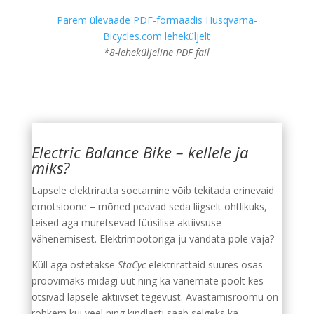
Parem ülevaade PDF-formaadis Husqvarna-
Bicycles.com leheküljelt
*8-leheküljeline PDF fail
Electric Balance Bike – kellele ja
miks?
Lapsele elektriratta soetamine võib tekitada erinevaid
emotsioone – mõned peavad seda liigselt ohtlikuks,
teised aga muretsevad füüsilise aktiivsuse
vähenemisest. Elektrimootoriga ju vändata pole vaja?
Küll aga ostetakse
StaCyc
elektrirattaid suures osas
proovimaks midagi uut ning ka vanemate poolt kes
otsivad lapsele aktiivset tegevust. Avastamisrõõmu on
rohkem kui veel ning kindlasti saab selgeks ka