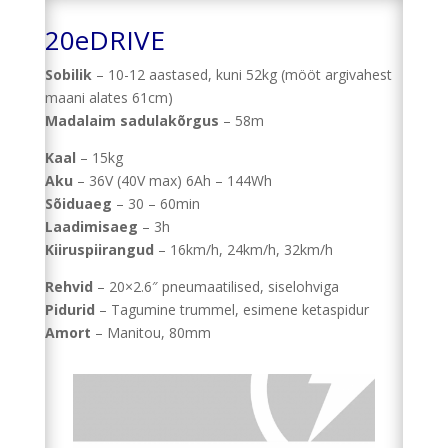
20eDRIVE
Sobilik
– 10-12 aastased, kuni 52kg (mööt argivahest
maani alates 61cm)
Madalaim sadulakõrgus
– 58m
Kaal
– 15kg
Aku
– 36V (40V max) 6Ah – 144Wh
Sõiduaeg
– 30 – 60min
Laadimisaeg
– 3h
Kiiruspiirangud
– 16km/h, 24km/h, 32km/h
Rehvid
– 20×2.6″ pneumaatilised, siselohviga
Pidurid
– Tagumine trummel, esimene ketaspidur
Amort
– Manitou, 80mm