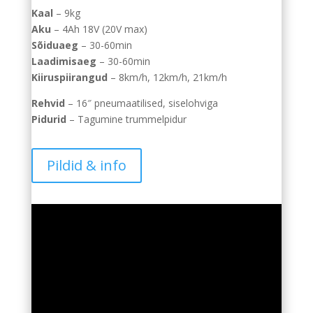
Kaal
– 9kg
Aku
– 4Ah 18V (20V max)
Sõiduaeg
– 30-60min
Laadimisaeg
– 30-60min
Kiiruspiirangud
– 8km/h, 12km/h, 21km/h
Rehvid
– 16″ pneumaatilised, siselohviga
Pidurid
– Tagumine trummelpidur
Pildid & info