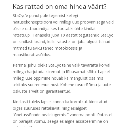
Kas rattad on oma hinda väärt?
StaCyc’e puhul pole tegemist kellegi
näitusekonseptsiooni või millegi uue proovimisega vaid
tõsise rattabrändiga kes tootabki ühte kindlat
rattatüüpi. Tänaseks juba 10 aastat tegutsenud StaCyc
on kindlasti bränd, kelle ratastel on juba algust teinud
mitmed tuleviku tähed motokrossis ja
maastikurattasõidus.
Parimal juhul oleks StaCyc teine valik tavaratta kõrval
millega harjutada kiiremat ja lõbusamat sõitu. Lapsel
millegi uue õppimine nõuab ka mängulist osa mis
tekitaks suurenenud huvi. Kohene tasu rõõmu ja uute
oskuste arvelt on garanteeritud.
Kindlasti tuleks lapsel kanda ka korralikult kinnitatud
õiges suuruses rattakiivrit, ning esialgset
“õpetussõnade pealelugemist” vanema poolt. Ratastel
on parajalt võimu, seega esialgne assisteerimine on