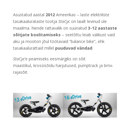
Asustatud aastal
2012
Ameerikas – laste elektriliste
tasakaalurataste tootja
StaCyc
on laialt levinud üle
maailma. Nende rattavalik on suunatud
3-12 aastaste
sõitjate koolitamiseks
– seetõttu leiab valikust vaid
aku ja mootori jõul töötavaid “balance bike”, ehk
tasakaalurattaid millel
puuduvad vändad
.
StaCyc
‘e peamiseks eesmärgiks on
sõit
maastikul
,
krossisõidu harjutused
,
pumptrack
ja
bmx-
rajasõit
.