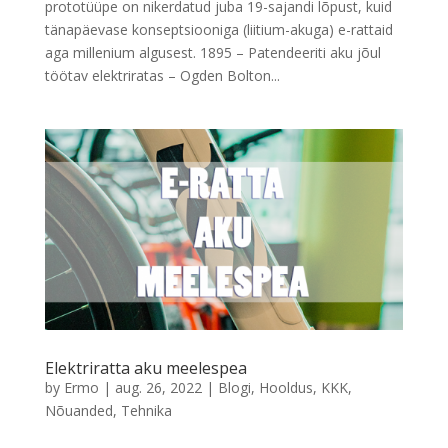
prototüüpe on nikerdatud juba 19-sajandi lõpust, kuid
tänapäevase konseptsiooniga (liitium-akuga) e-rattaid
aga millenium algusest. 1895 – Patendeeriti aku jõul
töötav elektriratas – Ogden Bolton...
Elektriratta aku meelespea
by
Ermo
|
aug. 26, 2022
|
Blogi
,
Hooldus
,
KKK
,
Nõuanded
,
Tehnika