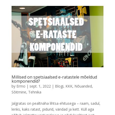
Millised on spetsiaalsed e-ratastele mõeldud
komponendid?
by
Ermo
|
sept. 1, 2022
|
Blogi
,
KKK
,
Nõuanded
,
Sõitmine
,
Tehnika
Jalgratas on pealtnäha lihtsa ehitusega – raam, sadul,
lenks, kaks ratast, pidurid, vändad ja kett. Küll aga