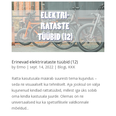
Erinevad elektrirataste tüübid (12)
by
Ermo
|
sept. 14, 2022
|
Blogi
,
KKK
Ratta kasutusala määrab suuresti tema kujundus –
seda nii visuaalselt kui tehniliselt. Aja jooksul on välja
kujunenud kindlad rattatüübid, millest iga üks sobib
oma kindla kastusala juurde. Olemas on nii
universaalseid kui ka spetsiifilisele valdkonnale
mõeldud...