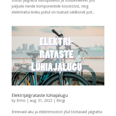
sõltub jalgratta vastupidavus ja sõidukvaliteet just
paljuski nende komponentide koostööst, ning
elektriratta leviku puhul on teatuid valdkondi just...
Elektrijalgrataste lühiajalugu
by
Ermo
|
aug. 31, 2022
|
Blogi
Erinevaid aku ja elektrimootori jõul töötavaid jalgratta