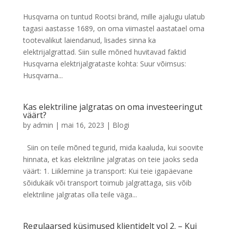
Husqvarna on tuntud Rootsi bränd, mille ajalugu ulatub
tagasi aastasse 1689, on oma viimastel aastatael oma
tootevalikut laiendanud, lisades sinna ka
elektrijalgrattad. Siin sulle mõned huvitavad faktid
Husqvarna elektrijalgrataste kohta: Suur võimsus:
Husqvarna...
Kas elektriline jalgratas on oma investeeringut
väärt?
by
admin
|
mai 16, 2023
|
Blogi
Siin on teile mõned tegurid, mida kaaluda, kui soovite
hinnata, et kas elektriline jalgratas on teie jaoks seda
väärt: 1. Liiklemine ja transport: Kui teie igapäevane
sõidukäik või transport toimub jalgrattaga, siis võib
elektriline jalgratas olla teile väga...
Regulaarsed küsimused klientidelt vol 2. – Kui