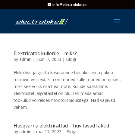
info@electrobike.ee
Elektriratas kullerile – miks?
by
admin
|
juuni 7, 2023
|
Blogi
Elektrilise jalgratta kasutamine toidukullerina pakub
mitmeid eeliseid. Siin on mõned sulle mõned põhjused,
miks see võiks olla hea mõte: Kulude säästmine:
Elektrilistel jalgratastel on oluliselt madalamad
töökulud võrreldes mootorsõidukitega. Nad vajavad
vähem...
Husqvarna elektrirattad – huvitavad faktid
by
admin
|
mai 17, 2023
|
Blogi