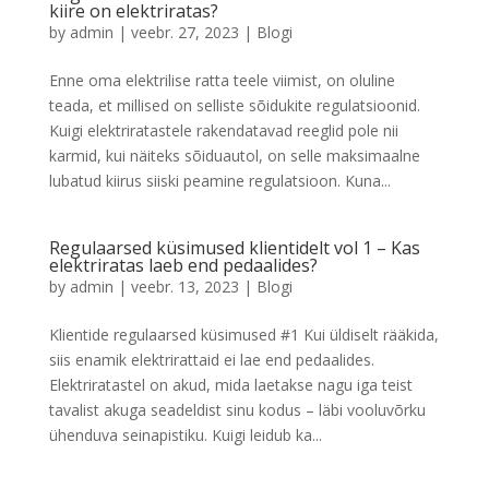
kiire on elektriratas?
by
admin
|
veebr. 27, 2023
|
Blogi
Enne oma elektrilise ratta teele viimist, on oluline
teada, et millised on selliste sõidukite regulatsioonid.
Kuigi elektriratastele rakendatavad reeglid pole nii
karmid, kui näiteks sõiduautol, on selle maksimaalne
lubatud kiirus siiski peamine regulatsioon. Kuna...
Regulaarsed küsimused klientidelt vol 1 – Kas
elektriratas laeb end pedaalides?
by
admin
|
veebr. 13, 2023
|
Blogi
Klientide regulaarsed küsimused #1 Kui üldiselt rääkida,
siis enamik elektrirattaid ei lae end pedaalides.
Elektriratastel on akud, mida laetakse nagu iga teist
tavalist akuga seadeldist sinu kodus – läbi vooluvõrku
ühenduva seinapistiku. Kuigi leidub ka...