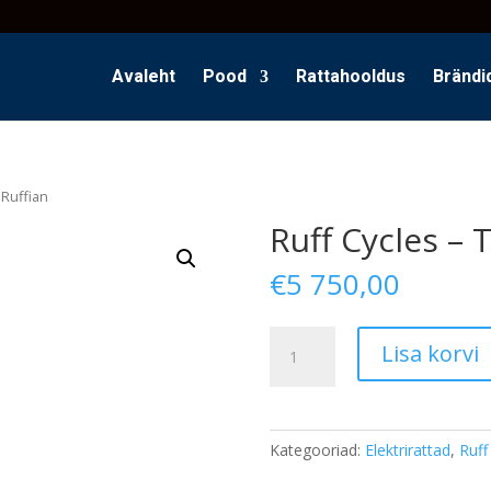
Avaleht
Pood
Rattahooldus
Brändi
 Ruffian
Ruff Cycles – 
€
5 750,00
Ruff
Lisa korvi
Cycles
-
The
Ruffian
Kategooriad:
Elektrirattad
,
Ruff
kogus