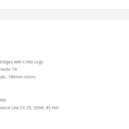
Bridges with CrMo Legs
nviolo TR
lic, 180mm rotors
0Wh
mance Line CX 25, 250W, 85 Nm