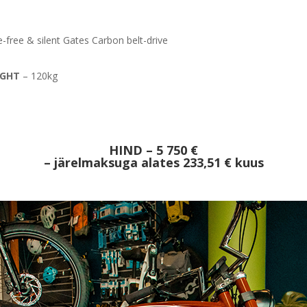
free & silent Gates Carbon belt-drive
IGHT
– 120kg
HIND –
5 750 €
– järelmaksuga alates 233,51 € kuus