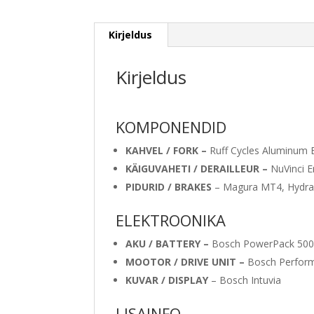
Kirjeldus
Kirjeldus
KOMPONENDID
KAHVEL / FORK –
Ruff Cycles Aluminum 
KÄIGUVAHETI / DERAILLEUR –
NuVinci E
PIDURID / BRAKES
– Magura MT4, Hydrau
ELEKTROONIKA
AKU / BATTERY –
Bosch PowerPack 50
MOOTOR / DRIVE UNIT –
Bosch Perfor
KUVAR / DISPLAY
– Bosch Intuvia
LISAINFO