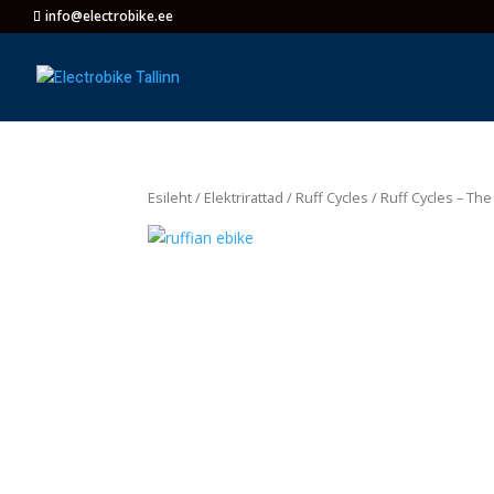
info@electrobike.ee
Esileht
/
Elektrirattad
/
Ruff Cycles
/ Ruff Cycles – The