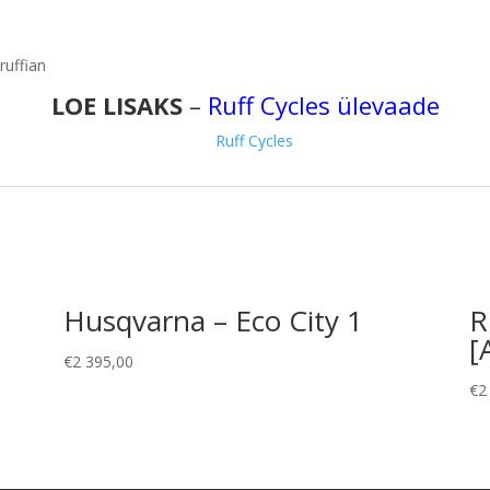
LOE LISAKS
–
Ruff Cycles ülevaade
Husqvarna – Eco City 1
R
[
€
2 395,00
€
2