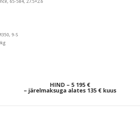
ce, 65-584, 27.5×2.6
350, 9-S
0kg
HIND – 5
195 €
– järelmaksuga alates 135 € kuus