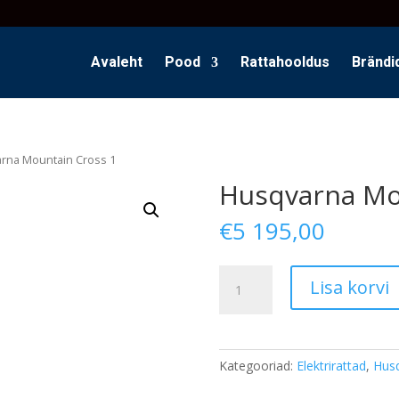
Avaleht
Pood
Rattahooldus
Brändi
rna Mountain Cross 1
Husqvarna Mo
€
5 195,00
Husqvarna
Lisa korvi
Mountain
Cross
1
kogus
Kategooriad:
Elektrirattad
,
Husq