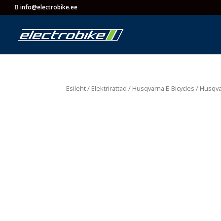
info@electrobike.ee
Esileht
/
Elektrirattad
/
Husqvarna E-Bicycles
/ Husqva