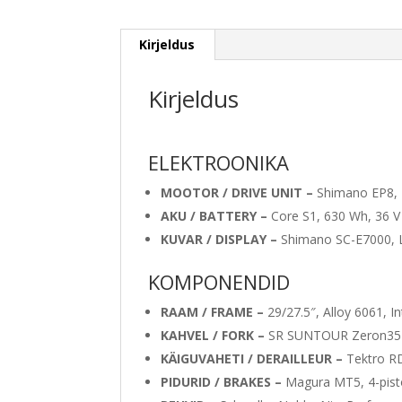
Kirjeldus
Kirjeldus
ELEKTROONIKA
MOOTOR / DRIVE UNIT –
Shimano EP8,
AKU / BATTERY –
Core S1, 630 Wh, 36 V
KUVAR / DISPLAY –
Shimano SC-E7000, 
KOMPONENDID
RAAM / FRAME –
29/27.5″, Alloy 6061, 
KAHVEL / FORK –
SR SUNTOUR Zeron35 B
KÄIGUVAHETI / DERAILLEUR –
Tektro R
PIDURID / BRAKES –
Magura MT5, 4-pisto