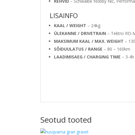
REHVID
– Schwalbe Nobby Nic, Performan
LISAINFO
KAAL / WEIGHT
– 24kg
ÜLEKANNE / DRIVETRAIN
– Tektro RD-M
MAKSIMUM KAAL / MAX. WEIGHT
– 13
SÕIDUULATUS / RANGE
– 80 – 160km
LAADIMISAEG / CHARGING TIME
– 3-4h
Seotud tooted