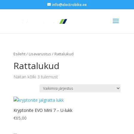
info@electrobike.ee
Esileht
/
Lisavarustus
/ Rattalukud
Rattalukud
Näitan kõiki 3 tulemust
Kryptonite EVO Mini 7 – U-lukk
€
65,00