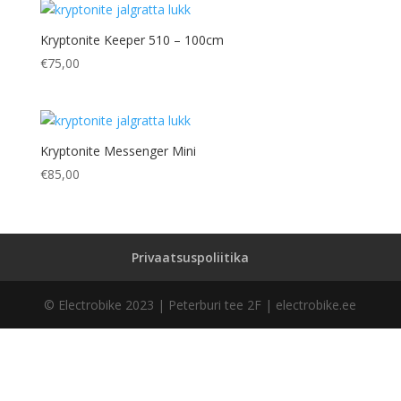
Kryptonite Keeper 510 – 100cm
€
75,00
Kryptonite Messenger Mini
€
85,00
Privaatsuspoliitika
© Electrobike 2023 | Peterburi tee 2F | electrobike.ee