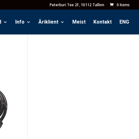
Peterburi Tee 2F, 10112 Tallinn
0 Items
d
Info
Äriklient
Meist
Kontakt
ENG