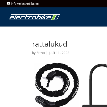
info@electrobike.ee
rattalukud
by
Ermo
|
juuli 11, 2022