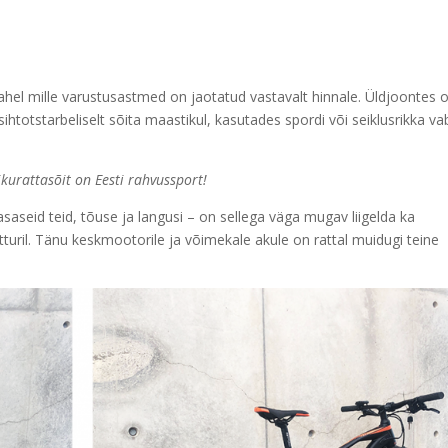
ahel mille varustusastmed on jaotatud vastavalt hinnale. Üldjoontes 
ihtotstarbeliselt sõita maastikul, kasutades spordi või seiklusrikka va
kurattasõit on Eesti rahvussport!
seid teid, tõuse ja langusi – on sellega väga mugav liigelda ka
ratturil. Tänu keskmootorile ja võimekale akule on rattal muidugi teine