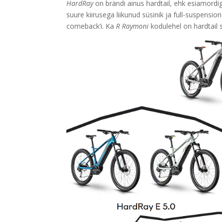
HardRay
on brändi ainus hardtail, ehk esiamordi
suure kiirusega liikunud süsinik ja full-suspens
comeback’i. Ka
R Raymoni
kodulehel on hardtail s