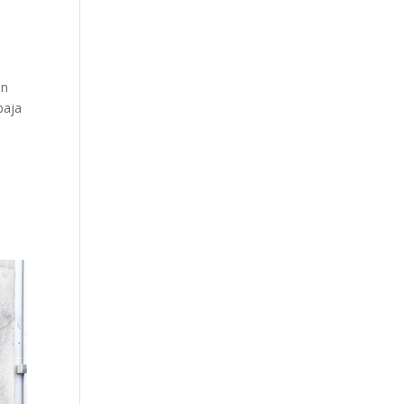
on
baja