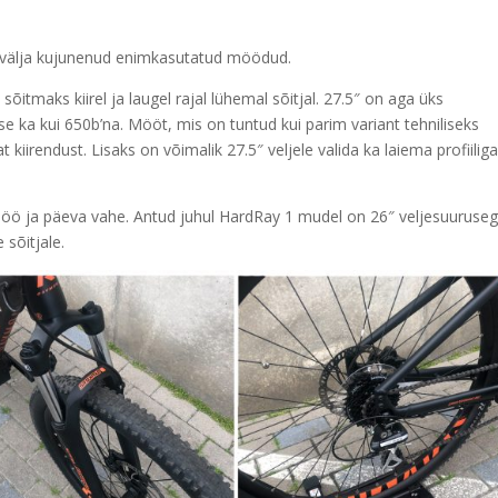
s välja kujunenud enimkasutatud möödud.
õitmaks kiirel ja laugel rajal lühemal sõitjal. 27.5″ on aga üks
e ka kui 650b’na. Mööt, mis on tuntud kui parim variant tehniliseks
iirendust. Lisaks on võimalik 27.5″ veljele valida ka laiema profiilig
on öö ja päeva vahe. Antud juhul HardRay 1 mudel on 26″ veljesuuruseg
sõitjale.