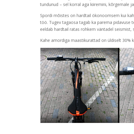
tundunud – sel korral aga kiiremini, kõrgemale 
Spordi mõistes on hardtail ökonoomsem kui kahe
töö. Tugev tagaosa tagab ka parema pidavuse tehni
eeldab hardtail ratas rohkem väntadel seismist, 
Kahe amordiga maastikurattad on üldiselt 30% kal