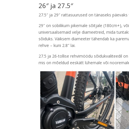
26″ ja 27.5″
27.5″ ja 29″ rattasuurused on tänaseks päevak
29″ on sobilikum pikemale sõitjale (180cm+), või s
universaalsemaid velje diameetreid, mida tuntaks
sõiduks. Väiksem diameeter tähendab ka paremat k
rehve – kuni 2.8″ lai.
27.5 ja 26-tollise rehvimöödu sõidukvaliteedil 
mis on mõeldud eeskätt lühemale või nooremale 