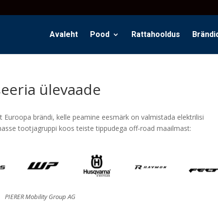
Avaleht
Pood
Rattahooldus
Brändi
eeria ülevaade
 Euroopa brändi, kelle peamine eesmärk on valmistada elektrilisi
asse tootjagruppi koos teiste tippudega off-road maailmast:
PIERER Mobility Group AG