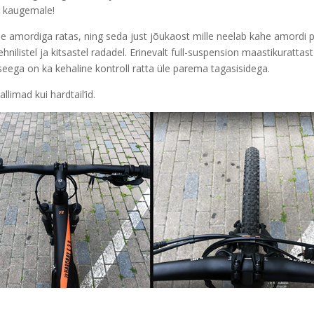
ja kaugemale!
 amordiga ratas, ning seda just jõukaost mille neelab kahe amordi 
listel ja kitsastel radadel. Erinevalt full-suspension maastikurattast
seega on ka kehaline kontroll ratta üle parema tagasisidega.
limad kui hardtail’id.