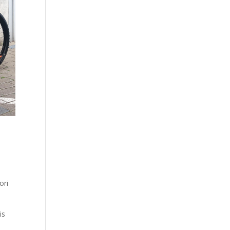
ori
is