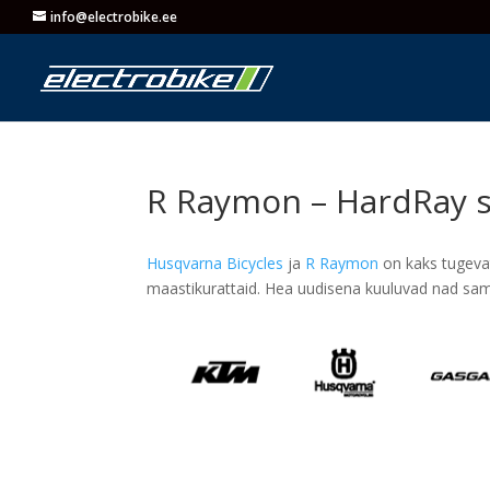
info@electrobike.ee
R Raymon – HardRay s
Husqvarna Bicycles
ja
R Raymon
on kaks tugevat
maastikurattaid. Hea uudisena kuuluvad nad sam