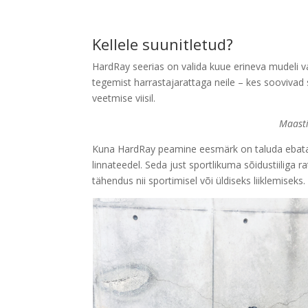
Kellele suunitletud?
HardRay seerias on valida kuue erineva mudeli v
tegemist harrastajarattaga neile – kes soovivad s
veetmise viisil.
Maasti
Kuna HardRay peamine eesmärk on taluda ebatasa
linnateedel. Seda just sportlikuma sõidustiiliga 
tähendus nii sportimisel või üldiseks liiklemiseks.