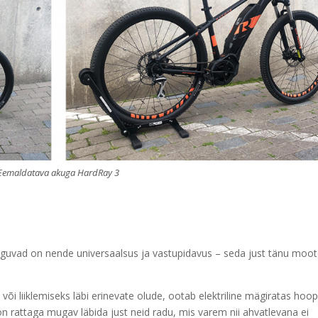
Eemaldatava akuga HardRay 3
oguvad on nende universaalsus ja vastupidavus – seda just tänu moot
õi liiklemiseks läbi erinevate olude, ootab elektriline mägiratas hoop
 on rattaga mugav läbida just neid radu, mis varem nii ahvatlevana ei