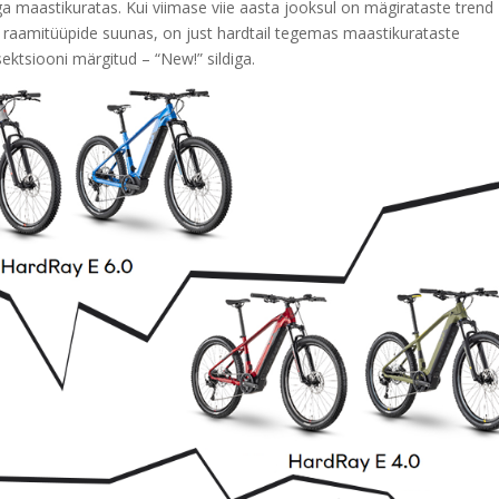
ga maastikuratas. Kui viimase viie aasta jooksul on mägirataste trend
ion raamitüüpide suunas, on just hardtail tegemas maastikurataste
ektsiooni märgitud – “New!” sildiga.