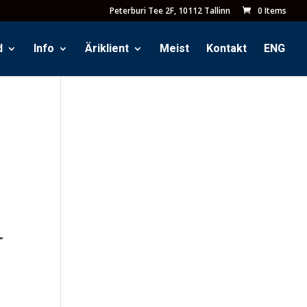
Peterburi Tee 2F, 10112 Tallinn
0 Items
d
Info
Äriklient
Meist
Kontakt
ENG