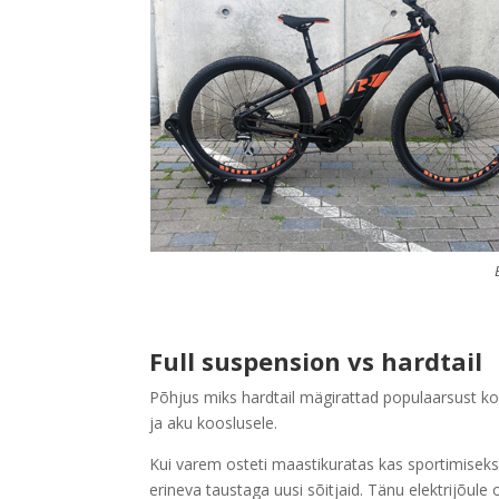
Full suspension vs hardtail
Põhjus miks hardtail mägirattad populaarsust k
ja aku kooslusele.
Kui varem osteti maastikuratas kas sportimiseks v
erineva taustaga uusi sõitjaid. Tänu elektrijõule