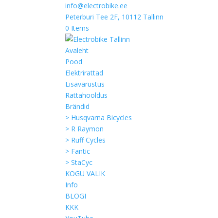
info@electrobike.ee
Peterburi Tee 2F, 10112 Tallinn
0 Items
Avaleht
Pood
Elektrirattad
Lisavarustus
Rattahooldus
Brändid
> Husqvarna Bicycles
> R Raymon
> Ruff Cycles
> Fantic
> StaCyc
KOGU VALIK
Info
BLOGI
KKK