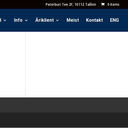
Peterburi Tee 2F, 10112 Tallinn
0 Items
d
Info
Äriklient
Meist
Kontakt
ENG