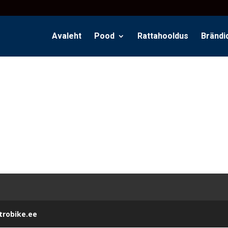
Avaleht
Pood
Rattahooldus
Brändi
ctrobike.ee