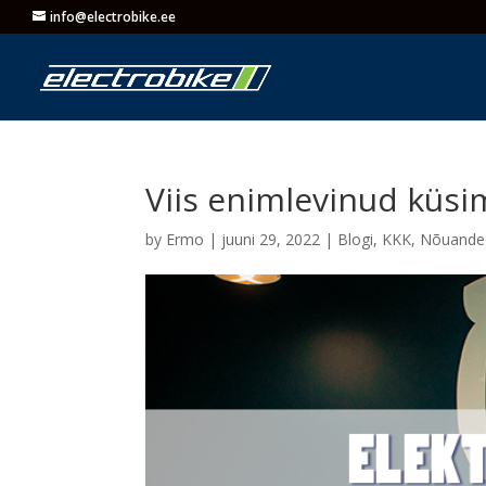
info@electrobike.ee
Viis enimlevinud küsi
by
Ermo
|
juuni 29, 2022
|
Blogi
,
KKK
,
Nõuande