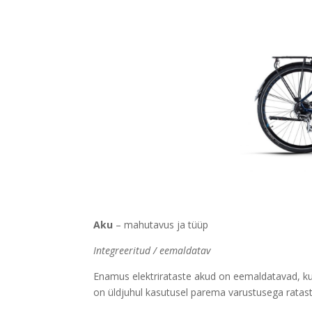
Aku
– mahutavus ja tüüp
Integreeritud / eemaldatav
Enamus elektrirataste akud on eemaldatavad, kui
on üldjuhul kasutusel parema varustusega ratast