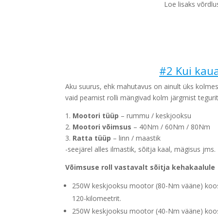
Loe lisaks võrdlu
#2 Kui kaua
Aku suurus, ehk mahutavus on ainult üks kolmest
vaid peamist rolli mängivad kolm järgmist tegurit
1.
Mootori tüüp
– rummu / keskjooksu
2.
Mootori võimsus
– 40Nm / 60Nm / 80Nm
3.
Ratta tüüp
– linn / maastik
-seejärel alles ilmastik, sõitja kaal, mägisus jms.
Võimsuse roll vastavalt sõitja kehakaalule
250W keskjooksu mootor (80-Nm vääne) koos 5
120-kilomeetrit.
250W keskjooksu mootor (40-Nm vääne) koos 