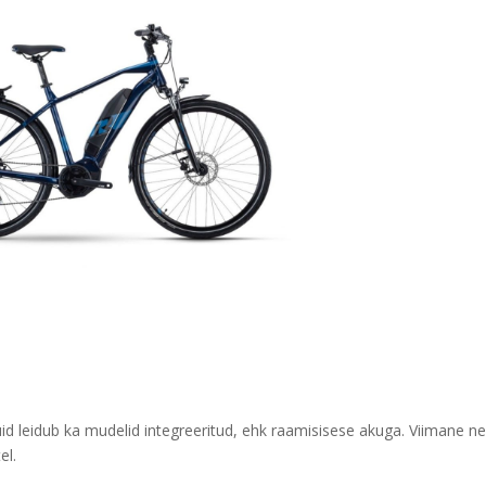
d leidub ka mudelid integreeritud, ehk raamisisese akuga. Viimane ne
el.