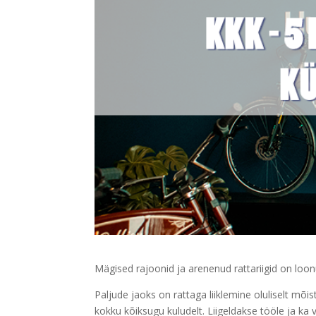
Mägised rajoonid ja arenenud rattariigid on loo
Paljude jaoks on rattaga liiklemine oluliselt mõis
kokku kõiksugu kuludelt. Liigeldakse tööle ja k