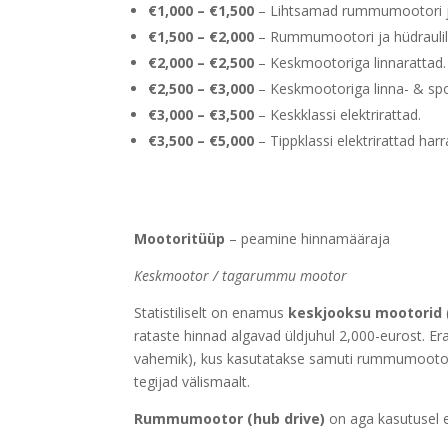
€1,000 – €1,500
– Lihtsamad rummumootori ja 
€1,500 – €2,000
– Rummumootori ja hüdraulilis
€2,000 – €2,500
– Keskmootoriga linnarattad.
€2,500 – €3,000
– Keskmootoriga linna- & spor
€3,000 – €3,500
– Keskklassi elektrirattad.
€3,500 – €5,000
– Tippklassi elektrirattad harr
Mootoritüüp
– peamine hinnamääraja
Keskmootor / tagarummu mootor
Statistiliselt on enamus
keskjooksu mootorid
rataste hinnad algavad üldjuhul 2,000-eurost. E
vahemik), kus kasutatakse samuti rummumootor
tegijad välismaalt.
Rummumootor (hub drive)
on aga kasutusel e