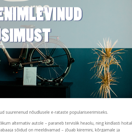
nud suurenenud nõudlusele e-rataste populariseerimiseks.
tlikum alternatiiv autole – paraneb tervislik heaolu, ning kindlasti hoit
a vabaaja sõidud on meeldivamad – jõuab kiiremini, kõrgamale ja