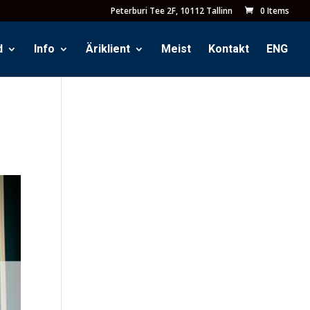
Peterburi Tee 2F, 10112 Tallinn
0 Items
d
Info
Äriklient
Meist
Kontakt
ENG