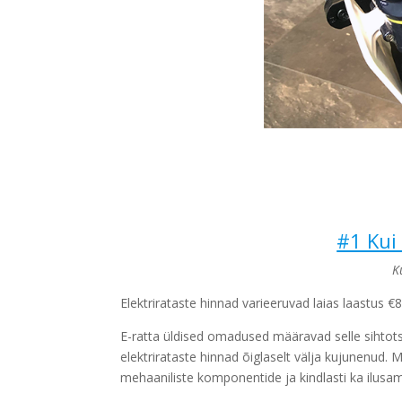
#1 Kui 
K
Elektrirataste hinnad varieeruvad laias laastus 
E-ratta üldised omadused määravad selle sihtot
elektrirataste hinnad õiglaselt välja kujunenud
mehaaniliste komponentide ja kindlasti ka ilusa