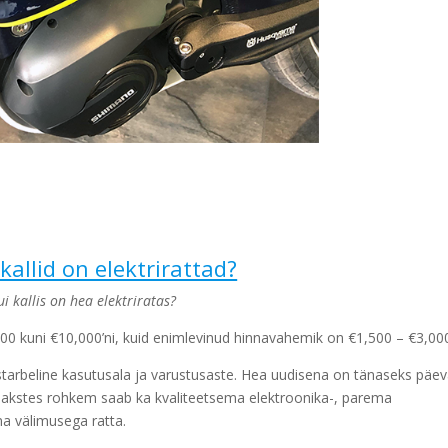
kallid on elektrirattad?
ui kallis on hea elektriratas?
€800 kuni €10,000’ni, kuid enimlevinud hinnavahemik on €1,500 – €3,00
starbeline kasutusala ja varustusaste. Hea uudisena on tänaseks päe
. Makstes rohkem saab ka kvaliteetsema elektroonika-, parema
ma välimusega ratta.