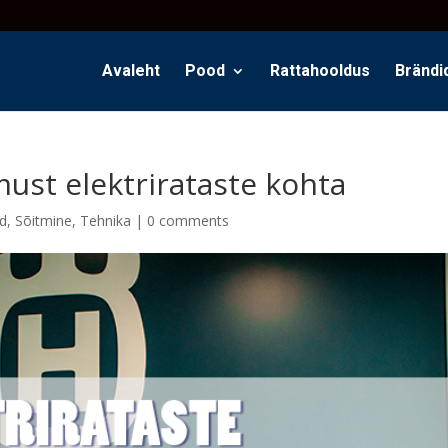
Avaleht
Pood
Rattahooldus
Brändi
must elektrirataste kohta
d
,
Sõitmine
,
Tehnika
|
0 comments