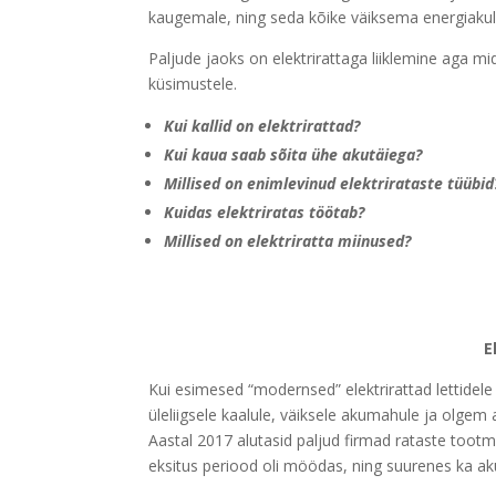
kaugemale, ning seda kõike väiksema energiakulu
Paljude jaoks on elektrirattaga liiklemine aga mi
küsimustele.
Kui kallid on elektrirattad?
Kui kaua saab sõita ühe akutäiega?
Millised on enimlevinud elektrirataste tüübid
Kuidas elektriratas töötab?
Millised on elektriratta miinused?
E
Kui esimesed “modernsed” elektrirattad lettidel
üleliigsele kaalule, väiksele akumahule ja olgem 
Aastal 2017 alutasid paljud firmad rataste tootm
eksitus periood oli möödas, ning suurenes ka aku