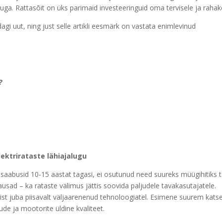
ga. Rattasõit on üks parimaid investeeringuid oma tervisele ja rahako
dagi uut, ning just selle artikli eesmärk on vastata enimlevinud
?
lektrirataste lähiajalugu
e saabusid 10-15 aastat tagasi, ei osutunud need suureks müügihitiks 
ausad – ka rataste välimus jättis soovida paljudele tavakasutajatele.
ist juba piisavalt väljaarenenud tehnoloogiatel. Esimene suurem kats
de ja mootorite üldine kvaliteet.