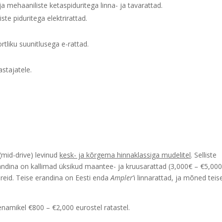
mehaaniliste ketaspiduritega linna- ja tavarattad.
te piduritega elektrirattad.
tliku suunitlusega e-rattad.
astajatele.
(mid-drive) levinud
kesk- ja kõrgema hinnaklassiga mudelitel
. Selliste
randina on kallimad üksikud maantee- ja kruusarattad (3,000€ – €5,00
eid. Teise erandina on Eesti enda
Ampler
’i linnarattad, ja mõned teis
namikel €800 – €2,000 eurostel ratastel.