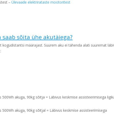
stest –
Ülevaade elektrirataste mootoritest
 saab sõita ühe akutäiega?
 kogudistantsi määrajast. Suurem aku ei tähenda alati suuremat läbi
:
00Wh akuga, 90kg sõitja = Läbivus keskmise assisteerimisega ligi
500Wh akuga, 90kg sõitjal = Läbivus keskmise assisteerimisega