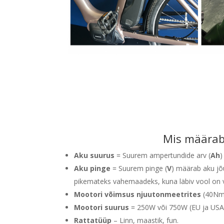
Mis määrab 
Aku suurus
= Suurem ampertundide arv (
Ah
)
Aku pinge
= Suurem pinge (
V
) määrab aku jõ
pikemateks vahemaadeks, kuna läbiv vool on 
Mootori võimsus njuutonmeetrites
(40Nm
Mootori suurus
= 250W või 750W (EU ja USA l
Rattatüüp
– Linn, maastik, fun.