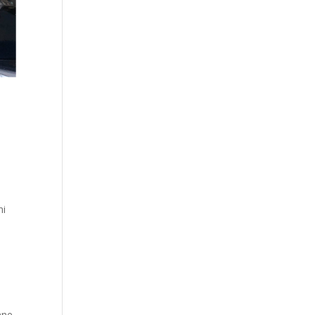
ni
nne,