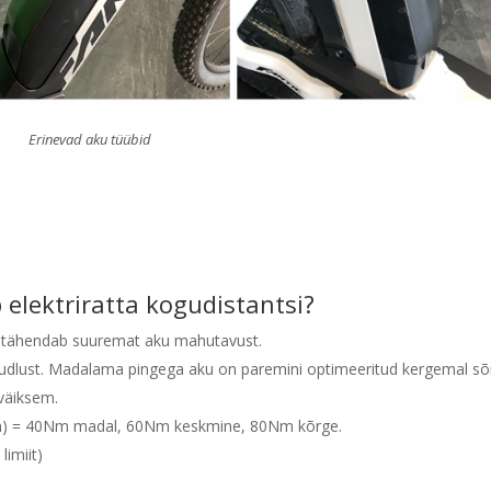
Erinevad aku tüübid
elektriratta kogudistantsi?
 tähendab suuremat aku mahutavust.
udlust. Madalama pingega aku on paremini optimeeritud kergemal sõi
väiksem.
) = 40Nm madal, 60Nm keskmine, 80Nm kõrge.
imiit)