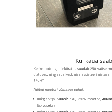
Kui kaua saab
Keskmootoriga elektiratas suudab 250-vatise m
ulatuses, ning seda keskmise assisteerimistas
140km.
Näited mootori võimsuse puhul.
80kg sõitja,
500Wh
aku, 250W mootor,
40Nm
läbivuseks)
80kg sõitja,
500Wh
aku, 250W mootor,
80Nm