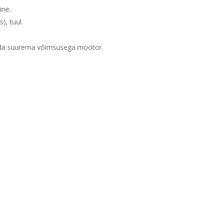
ine.
), tuul.
alida suurema võimsusega mootor.