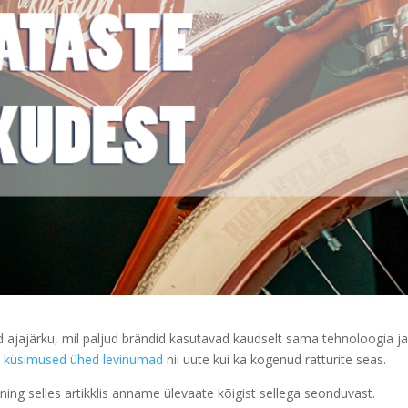
nud ajajärku, mil paljud brändid kasutavad kaudselt sama tehnoloogia j
d
küsimused ühed levinumad
nii uute kui ka kogenud ratturite seas.
 ning selles artikklis anname ülevaate kõigist sellega seonduvast.