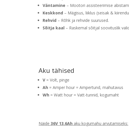
Väntamine
– Mootori assisteerimise abistam
Keskkond
– Mägisus, liiklus (seisak & kiirendus
Rehvid
– Rõhk ja rehvide suurused.
Sõitja kaal
– Raskemal sõitjal soovituslik v
Aku tähised
V
= Volt, pinge
Ah
= Amper hour = Ampertund, mahutavus
Wh
= Watt hour = Vatt-tunnid, kogumaht
Näide
36V 13.6Ah
aku kogumahu arvutamiseks: