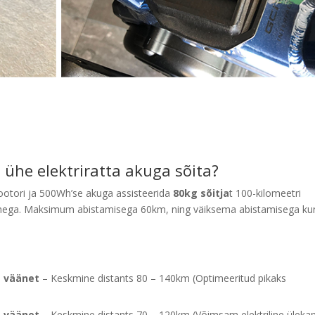
 ühe elektriratta akuga sõita?
ootori ja 500Wh’se akuga assisteerida
80kg sõitja
t 100-kilomeetri
emega. Maksimum abistamisega 60km, ning väiksema abistamisega ku
 väänet
– Keskmine distants 80 – 140km (Optimeeritud pikaks
 väänet
– Keskmine distants 70 – 120km (Võimsam elektriline üleka