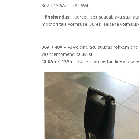
36V x 13.6Ah = 489.6Wh
Tähehendus
: Teoreetiliselt suudab aku suunat
mootori täie võimsuse juures. Teisena võimalus
36V < 48V
= 48-voldine aku suudab rohkem ener
väändemomendi taluvust.
13.6Ah < 17Ah
= Suurem ampertundide arv täh