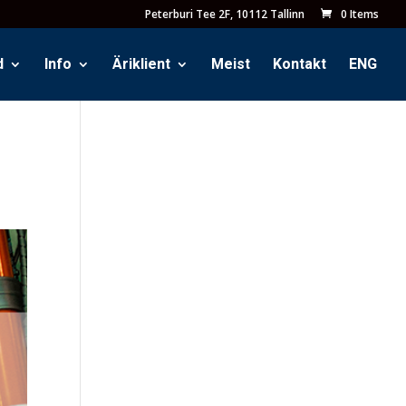
Peterburi Tee 2F, 10112 Tallinn
0 Items
d
Info
Äriklient
Meist
Kontakt
ENG