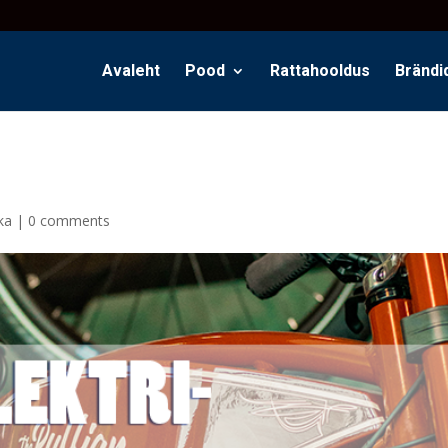
Avaleht
Pood
Rattahooldus
Brändi
ka
|
0 comments