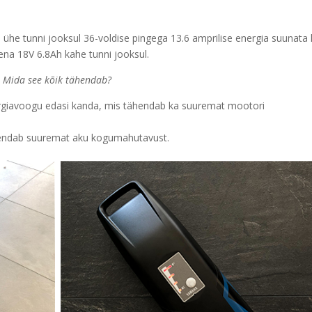
a ühe tunni jooksul 36-voldise pingega 13.6 amprilise energia suunata 
ena 18V 6.8Ah kahe tunni jooksul.
Mida see kõik tähendab?
giavoogu edasi kanda, mis tähendab ka suuremat mootori
endab suuremat aku kogumahutavust.