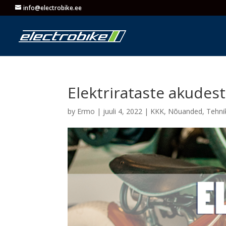
info@electrobike.ee
Elektrirataste akudest
by
Ermo
|
juuli 4, 2022
|
KKK
,
Nõuanded
,
Tehni