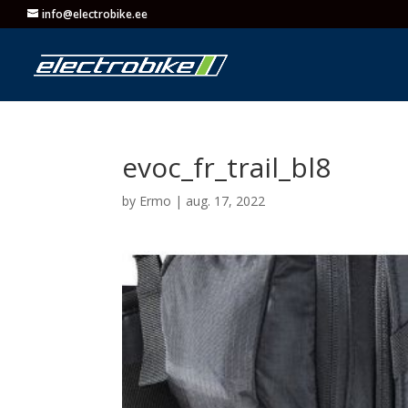
info@electrobike.ee
evoc_fr_trail_bl8
by
Ermo
|
aug. 17, 2022