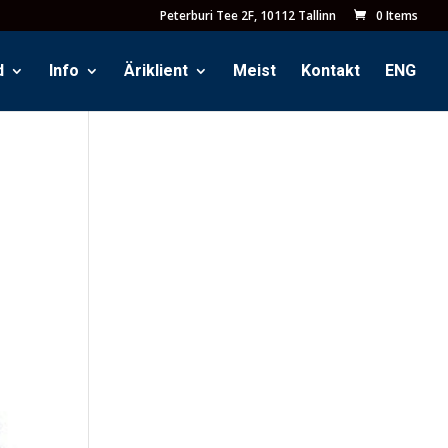
Peterburi Tee 2F, 10112 Tallinn
0 Items
d
Info
Äriklient
Meist
Kontakt
ENG